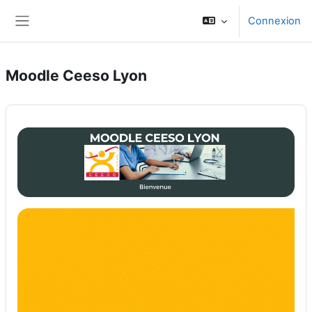
Passer au contenu principal
Connexion
Panneau latéral
Moodle Ceeso Lyon